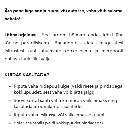
Ära
pane
liiga
sooja
ruumi
või
autosse
,
vaha
võib
sulama
hakata
!
Lõhnakirjeldus:
See aroom hõlmab endas kõiki ühe
tõelise paradiisisaare lõhnanoote - alates magusatest
tsitrustest kuni jahutavate kookospiima ja merepoolt
puhuva tuuleiilini välja.
KUIDAS KASUTADA?
Riputa vaha riidepuu külge (väldi riiete ja pindadega
kokkupuudet, sest vaha võib jätta jälgi).
Soovi korral saab vaha ka murda väiksemaks ning
kasutada aroomilambis sulatades.
Riputa vaha esikusse või väiksemasse ruumi.
Hoia vaha sahtlis (väldi kokkupuudet pindadega).