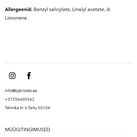
Allergeenid:
Benzyl salicylate, Linalyl acetate, d-
Limonene
info@bykristels.ee
+37256600362
Tehnika tn 3 Tartu 50104
MÜÜGITINGIMUSED