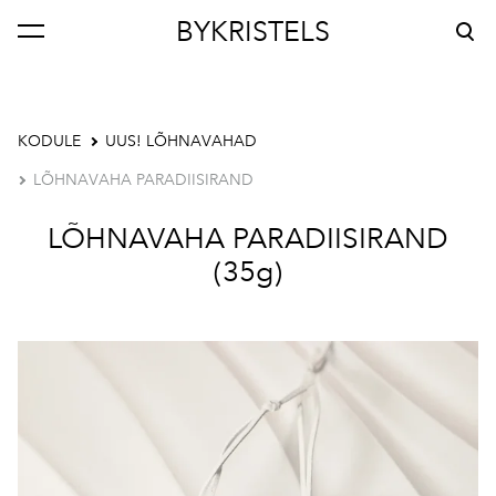
BYKRISTELS
lisati ostukorvi.
Vaata ostukorvi
KODULE
UUS! LÕHNAVAHAD
LÕHNAVAHA PARADIISIRAND
LÕHNAVAHA PARADIISIRAND
(35g)